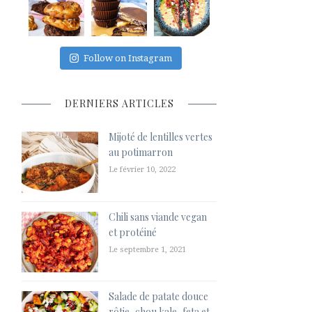
Follow on Instagram
DERNIERS ARTICLES
Mijoté de lentilles vertes
au potimarron
Le février 10, 2022
Chili sans viande vegan
et protéiné
Le septembre 1, 2021
Salade de patate douce
rôtie, chou kale, feta et