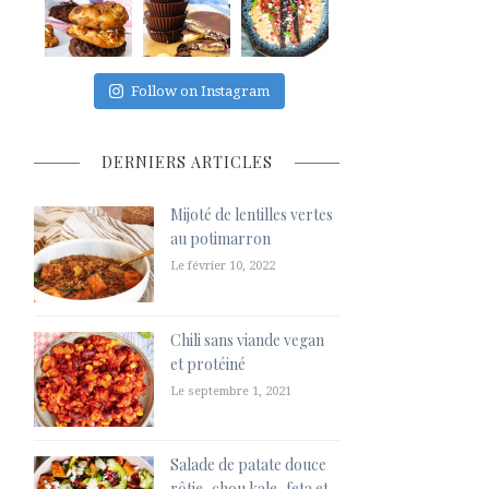
Follow on Instagram
DERNIERS ARTICLES
Mijoté de lentilles vertes
au potimarron
Le février 10, 2022
Chili sans viande vegan
et protéiné
Le septembre 1, 2021
Salade de patate douce
rôtie, chou kale, feta et