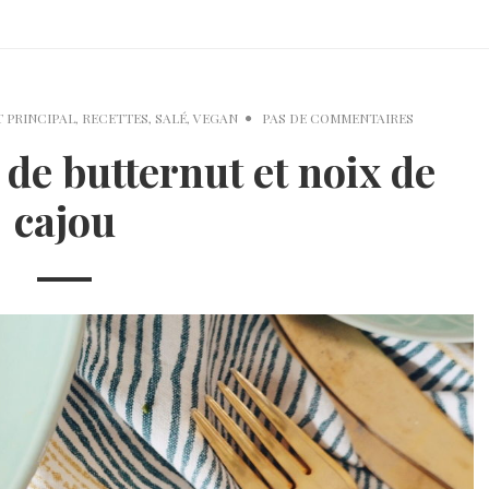
T PRINCIPAL
,
RECETTES
,
SALÉ
,
VEGAN
PAS DE COMMENTAIRES
 de butternut et noix de
cajou