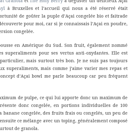
Eat Granola
et
The Holy Berry
à déguster un délicieux Açai
yl
à Bruxelles et l’accueil qui nous a été réservé était
ortunité de goûter la puple d’Açai congelée bio et faitrade
écouverte pour moi, car si je connaissais l’Açai en poudre,
version congelée.
i pousse en Amérique du Sud. Son fruit, également nommé
les superaliments pour ses vertus anti-oxydantes. Elle est
articulier, mais surtout très bon. Je ne suis pas toujours
aux superaliments, mais comme j’aime varier mes repas et
e concept d’Açai bowl me parle beaucoup car peu fréquent
maximum de pulpe, ce qui lui apporte donc un maximum de
présente donc congelée, en portions individuelles de 100
la banane congelée, des fruits frais ou congelés, un peu de
ste ensuite ce mélange avec un toping, généralement composé
 surtout de granola.