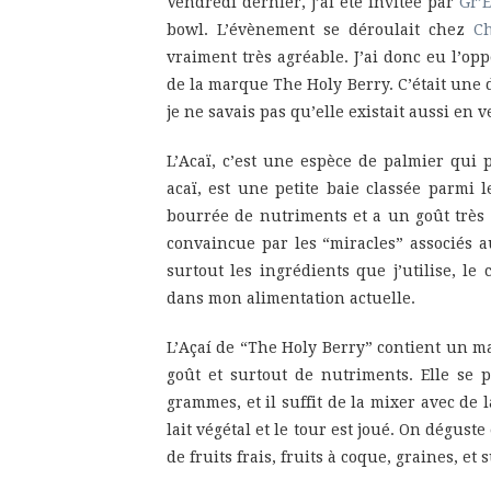
Vendredi dernier, j’ai été invitée par
Gr’
bowl. L’évènement se déroulait chez
Ch
vraiment très agréable. J’ai donc eu l’opp
de la marque The Holy Berry. C’était une d
je ne savais pas qu’elle existait aussi en 
L’Acaï, c’est une espèce de palmier qu
acaï, est une petite baie classée parmi 
bourrée de nutriments et a un goût très p
convaincue par les “miracles” associés 
surtout les ingrédients que j’utilise, l
dans mon alimentation actuelle.
L’Açaí de “The Holy Berry” contient un 
goût et surtout de nutriments. Elle se 
grammes, et il suffit de la mixer avec de 
lait végétal et le tour est joué. On dégu
de fruits frais, fruits à coque, graines, et