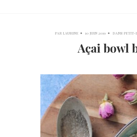
PAR
LAURINE
10 JUIN 2019
DANS
PETIT-
Açai bowl 