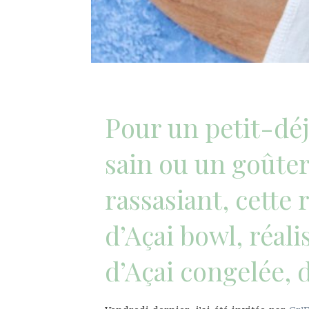
Pour un petit-dé
sain ou un goûte
rassasiant, cette 
d’Açai bowl, réali
d’Açai congelée, d