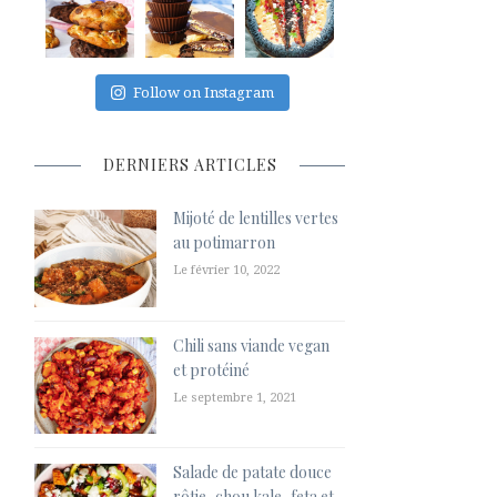
Follow on Instagram
DERNIERS ARTICLES
Mijoté de lentilles vertes
au potimarron
Le février 10, 2022
Chili sans viande vegan
et protéiné
Le septembre 1, 2021
Salade de patate douce
rôtie, chou kale, feta et