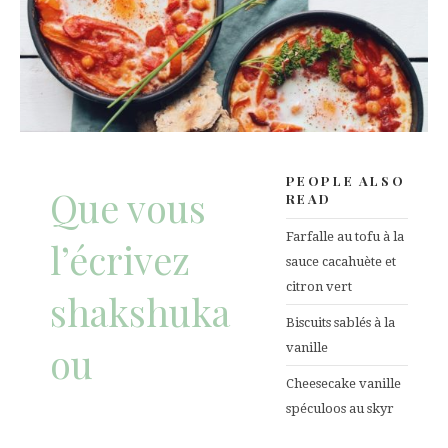
PEOPLE ALSO
Que vous
READ
Farfalle au tofu à la
l’écrivez
sauce cacahuète et
citron vert
shakshuka
Biscuits sablés à la
ou
vanille
Cheesecake vanille
spéculoos au skyr