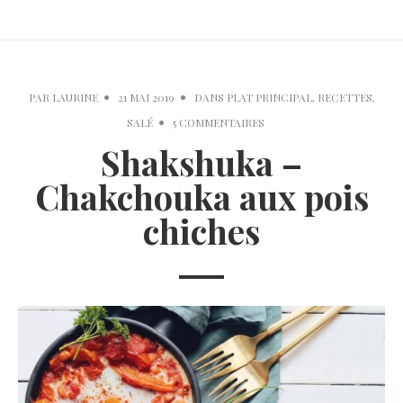
PAR
LAURINE
21 MAI 2019
DANS
PLAT PRINCIPAL
,
RECETTES
,
SALÉ
5 COMMENTAIRES
Shakshuka –
Chakchouka aux pois
chiches