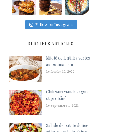
Follow on Instagram
DERNIERS ARTICLES
Mijoté de lentilles vertes
au potimarron
Le février 10, 2022
Chili sans viande vegan
et protéiné
Le septembre 1, 2021
Salade de patate douce
rôtie, chou kale, feta et