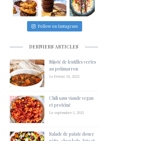
Follow on Instagram
DERNIERS ARTICLES
Mijoté de lentilles vertes
au potimarron
Le février 10, 2022
Chili sans viande vegan
et protéiné
Le septembre 1, 2021
Salade de patate douce
rôtie, chou kale, feta et