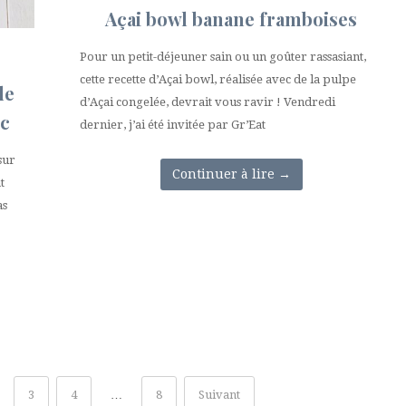
Açai bowl banane framboises
Pour un petit-déjeuner sain ou un goûter rassasiant,
cette recette d’Açai bowl, réalisée avec de la pulpe
de
d’Açai congelée, devrait vous ravir ! Vendredi
nc
dernier, j’ai été invitée par Gr’Eat
sur
Continuer à lire
→
t
as
3
4
…
8
Suivant