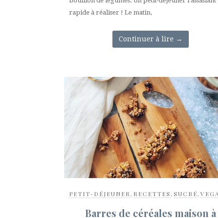
bouillon de légumes. Un petit-déjeuner rassasiant 
rapide à réaliser ! Le matin,
Continuer à lire
→
PETIT-DÉJEUNER
,
RECETTES
,
SUCRÉ
,
VEG
Barres de céréales maison à