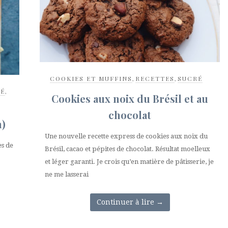
COOKIES ET MUFFINS
,
RECETTES
,
SUCRÉ
É
,
Cookies aux noix du Brésil et au
chocolat
n)
Une nouvelle recette express de cookies aux noix du
es de
Brésil, cacao et pépites de chocolat. Résultat moelleux
et léger garanti. Je crois qu’en matière de pâtisserie, je
ne me lasserai
Continuer à lire
→