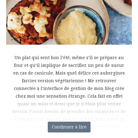
Un plat qui sent bon l’été, même s’il se prépare au
four et qu’il implique de sacrifier un peu de sueur
en cas de canicule. Mais quel délice ces aubergines
farcies version végétarienne ! Me retrouver
connectée à l’interface de gestion de mon blog crée
chez moi une sensation étrange. Cela fait en effet
quasi un mois et demi que je n’étais plus venue
dessus. J’avais besoin de prendre des vacances et de
m’éloigner un peu du monde virtuel, mais aussi de
ma cuisine et de mes to-do listes interminables
Continuer à lire