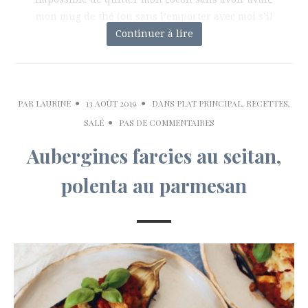
mon mug de thé (ou sans l’emporter avec moi s’il
Continuer à lire
n’est pas
PAR
LAURINE
13 AOÛT 2019
DANS
PLAT PRINCIPAL
,
RECETTES
,
SALÉ
PAS DE COMMENTAIRES
Aubergines farcies au seitan,
polenta au parmesan