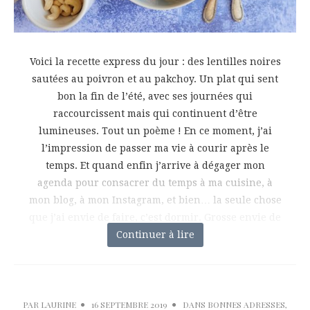
Voici la recette express du jour : des lentilles noires
sautées au poivron et au pakchoy. Un plat qui sent
bon la fin de l’été, avec ses journées qui
raccourcissent mais qui continuent d’être
lumineuses. Tout un poème ! En ce moment, j’ai
l’impression de passer ma vie à courir après le
temps. Et quand enfin j’arrive à dégager mon
agenda pour consacrer du temps à ma cuisine, à
mon blog, à mon Instagram, et bien… la seule chose
que j’ai envie de faire, c’est dormir. Grosse envie de
Continuer à lire
procrastiner,
PAR
LAURINE
16 SEPTEMBRE 2019
DANS
BONNES ADRESSES
,