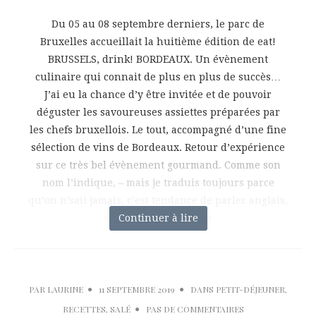
Du 05 au 08 septembre derniers, le parc de
Bruxelles accueillait la huitième édition de eat!
BRUSSELS, drink! BORDEAUX. Un évènement
culinaire qui connait de plus en plus de succès…
J’ai eu la chance d’y être invitée et de pouvoir
déguster les savoureuses assiettes préparées par
les chefs bruxellois. Le tout, accompagné d’une fine
sélection de vins de Bordeaux. Retour d’expérience
sur ce très bel évènement gourmand. Comme son
nom l’indique, – mais je traduis toujours parce
qu’on n’sait jamais, c’est tendance de parler anglais,
mais c’est pas pour ça
Continuer à lire
PAR
LAURINE
11 SEPTEMBRE 2019
DANS
PETIT-DÉJEUNER
,
RECETTES
,
SALÉ
PAS DE COMMENTAIRES