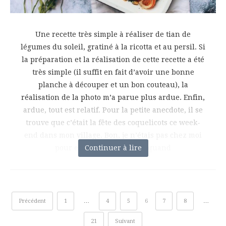
Une recette très simple à réaliser de tian de
légumes du soleil, gratiné à la ricotta et au persil. Si
la préparation et la réalisation de cette recette a été
très simple (il suffit en fait d’avoir une bonne
planche à découper et un bon couteau), la
réalisation de la photo m’a parue plus ardue. Enfin,
ardue, tout est relatif. Pour la petite anecdote, il se
trouve que c’était la fête des coquelicots ce week-
end dans mon village. Bon, je n’étais pas chez moi
pour en profiter, mais j’ai quand
Continuer à lire
Précédent
1
…
4
5
6
7
8
…
21
Suivant