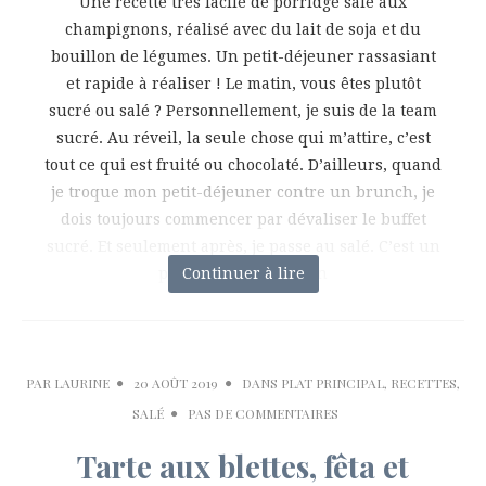
Une recette très facile de porridge salé aux
champignons, réalisé avec du lait de soja et du
bouillon de légumes. Un petit-déjeuner rassasiant
et rapide à réaliser ! Le matin, vous êtes plutôt
sucré ou salé ? Personnellement, je suis de la team
sucré. Au réveil, la seule chose qui m’attire, c’est
tout ce qui est fruité ou chocolaté. D’ailleurs, quand
je troque mon petit-déjeuner contre un brunch, je
dois toujours commencer par dévaliser le buffet
sucré. Et seulement après, je passe au salé. C’est un
peu comme s’offrir un
Continuer à lire
PAR
LAURINE
20 AOÛT 2019
DANS
PLAT PRINCIPAL
,
RECETTES
,
SALÉ
PAS DE COMMENTAIRES
Tarte aux blettes, fêta et