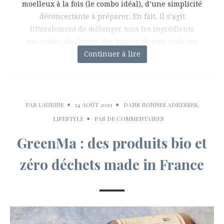
moelleux à la fois (le combo idéal), d’une simplicité
déconcertante à préparer. En fait, il s’agit
littéralement de mélanger tous les ingrédients
ensemble, de former des boules de pâte et de les
Continuer à lire
cuire moins
PAR
LAURINE
14 AOÛT 2019
DANS
BONNES ADRESSES
,
LIFESTYLE
PAS DE COMMENTAIRES
GreenMa : des produits bio et
zéro déchets made in France