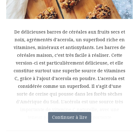
De délicieuses barres de céréales aux fruits secs et
noix, agrémentés d’acerola, un superfood riche en
vitamines, minéraux et antioxydants. Les barres de
céréales maison, c’est très facile à réaliser. Cette
version-ci est particulièrement délicieuse, et elle
constitue surtout une superbe source de vitamines
C, grâce à l’ajout d’acerola en poudre. L’acerola est
considérée comme un superfood. Il s’agit d’une
sorte de cerise qui pousse dans les forêts sèches
d’Amérique du Sud. L’acérola est une source très
importante de vitamine C naturelle, avec une
teneur jusqu’à 65 fois plus importante
Continuer à lire