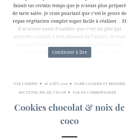
faisait un certain temps que je n’avais plus préparé
de tarte salée. Je crois pourtant que c’est le genre de
repas végétarien complet super facile à réaliser… Et
il m’arrive aussi d’oublier que c’est un plat qui
peut être cuisiné à tout moment de l’année. Je vous
propose ici une tarte salée avec des blettes, dont
c’est encore la pleine saison. Profitez-en, c’est
Continuer à lire
PAR
LAURINE
18 AOÛT 2019
DANS
COOKIES ET MUFFINS
,
RECETTES
,
SUCRÉ
,
VEGAN
PAS DE COMMENTAIRES
Cookies chocolat & noix de
coco