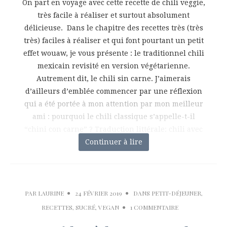
On part en voyage avec cette recette de chili veggie,
très facile à réaliser et surtout absolument
délicieuse. Dans le chapitre des recettes très (très
très) faciles à réaliser et qui font pourtant un petit
effet wouaw, je vous présente : le traditionnel chili
mexicain revisité en version végétarienne.
Autrement dit, le chili sin carne. J’aimerais
d’ailleurs d’emblée commencer par une réflexion
qui a été portée à mon attention par mon meilleur
ami : pourquoi le chili classique s’appelle-t-il
“chini con carne” ? Traduction littérale: chili avec
de la viande. Cela
Continuer à lire
PAR
LAURINE
24 FÉVRIER 2019
DANS
PETIT-DÉJEUNER
,
RECETTES
,
SUCRÉ
,
VEGAN
1 COMMENTAIRE