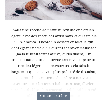
Voilà une recette de tiramisu revisité en version
légère, avec des spéculoos artisanaux et du café bio
100% arabica. Encore un dessert ensoleillé qui
vient égayer notre cœur durant cet hiver maussade
(mais le beau temps arrive, qu’ils disent). Un
tiramisu italien, une nouvelle fois revisité pour un
résultat léger, mais savoureux. Cela faisait
longtemps que je n’avais plus préparé de tiramisu,
et je suis bien contente de m’être à nouveau
aventurée sur les terres italiennes. Bon, février
sans alcool oblige (#tourneeminerale), j’ai bien été
obligée de réaliser cette recette
Continuer à lire