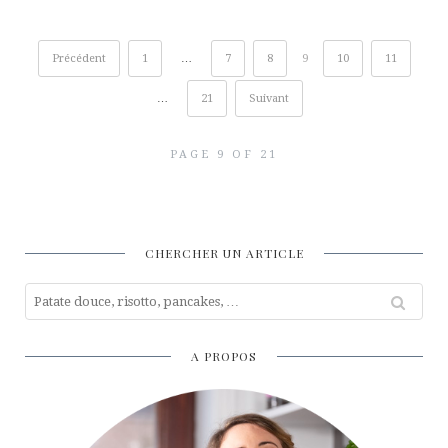
Précédent
1
…
7
8
9
10
11
…
21
Suivant
PAGE 9 OF 21
CHERCHER UN ARTICLE
A PROPOS