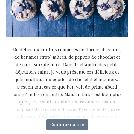
De délicieux muffins composés de flocons d’avoine,
de bananes (trop) mûres, de pépites de chocolat et
de morceaux de noix. Dans le chapitre des petit-
déjeuners sains, je vous présente ces délicieux et
jolis muffins aux pépites de chocolat et aux noix.
C’est en tout cas ce que l’on voit de prime abord
lorsqu’on les rencontre. Mais en fait, c’est bien plus
que ça : ce sont des muffins très nourrissants
composés de farine de flocons d’avoine et de purée
de banane. Ils contiennent très peu de sucre et de
Continuer à lire
matière