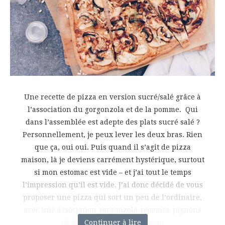
Une recette de pizza en version sucré/salé grâce à
l’association du gorgonzola et de la pomme. Qui
dans l’assemblée est adepte des plats sucré salé ?
Personnellement, je peux lever les deux bras. Rien
que ça, oui oui. Puis quand il s’agit de pizza
maison, là je deviens carrément hystérique, surtout
si mon estomac est vide – et j’ai tout le temps
l’impression qu’il est vide. J’ai donc décidé de vous
proposer une pizza qui sort un peu de l’ordinaire,
avec une association gorgonzola-pommes-pignons
de pin. Histoire d’en faire un
Continuer à lire