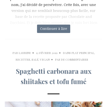
nom, j’ai décidé de persévérer. Cette fois, avec une
version qui me semblait beaucoup plus facile, sur
base de la recette proposée par Chocolate and
Zucchini. Et je dois bien avouer que je suis fort bien
Continuer à lire
heureuse
PAR
LAURINE
12 FÉVRIER 2019
DANS
PLAT PRINCIPAL
,
RECETTES
,
SALÉ
,
VEGAN
PAS DE COMMENTAIRES
Spaghetti carbonara aux
shiitakes et tofu fumé