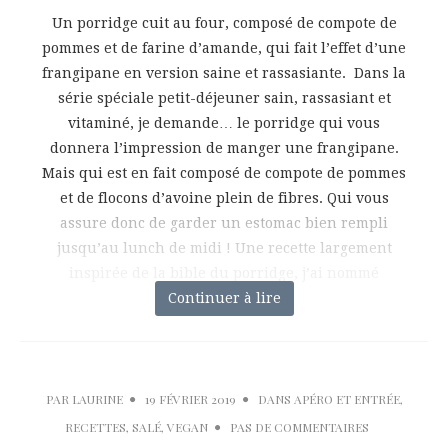
Un porridge cuit au four, composé de compote de
pommes et de farine d’amande, qui fait l’effet d’une
frangipane en version saine et rassasiante. Dans la
série spéciale petit-déjeuner sain, rassasiant et
vitaminé, je demande… le porridge qui vous
donnera l’impression de manger une frangipane.
Mais qui est en fait composé de compote de pommes
et de flocons d’avoine plein de fibres. Qui vous
assure donc de garder un estomac bien rempli
jusqu’au lunch de midi ! Une recette largement
inspirée de la bible du porridge, j’ai nommé
Porridge.Lab. J’ai
Continuer à lire
PAR
LAURINE
19 FÉVRIER 2019
DANS
APÉRO ET ENTRÉE
,
RECETTES
,
SALÉ
,
VEGAN
PAS DE COMMENTAIRES