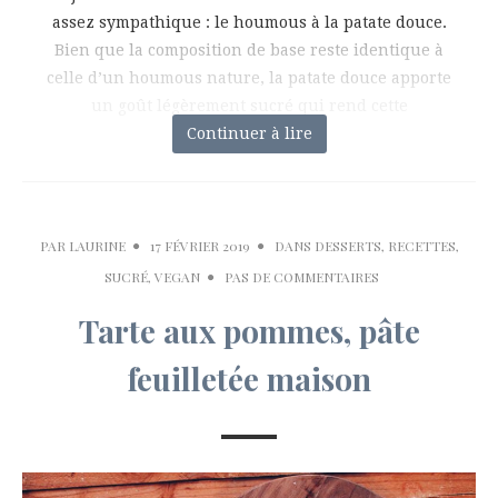
assez sympathique : le houmous à la patate douce.
Bien que la composition de base reste identique à
celle d’un houmous nature, la patate douce apporte
un goût légèrement sucré qui rend cette
Continuer à lire
préparation
PAR
LAURINE
17 FÉVRIER 2019
DANS
DESSERTS
,
RECETTES
,
SUCRÉ
,
VEGAN
PAS DE COMMENTAIRES
Tarte aux pommes, pâte
feuilletée maison