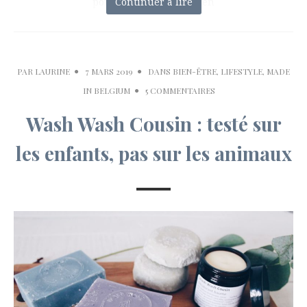
pour toute la matinée, en
Continuer à lire
PAR
LAURINE
7 MARS 2019
DANS
BIEN-ÊTRE
,
LIFESTYLE
,
MADE
IN BELGIUM
5 COMMENTAIRES
Wash Wash Cousin : testé sur
les enfants, pas sur les animaux