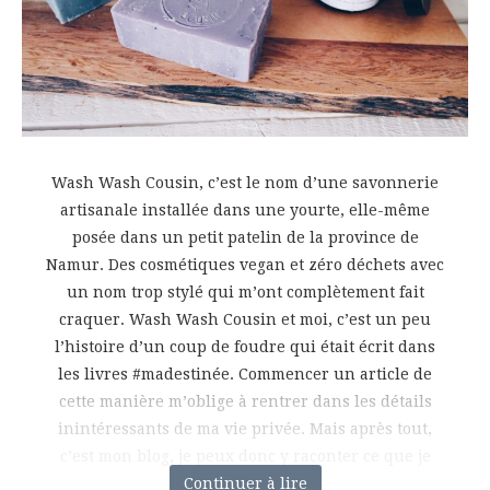
Wash Wash Cousin, c’est le nom d’une savonnerie
artisanale installée dans une yourte, elle-même
posée dans un petit patelin de la province de
Namur. Des cosmétiques vegan et zéro déchets avec
un nom trop stylé qui m’ont complètement fait
craquer. Wash Wash Cousin et moi, c’est un peu
l’histoire d’un coup de foudre qui était écrit dans
les livres #madestinée. Commencer un article de
cette manière m’oblige à rentrer dans les détails
inintéressants de ma vie privée. Mais après tout,
c’est mon blog, je peux donc y raconter ce que je
Continuer à lire
veux… enfin,